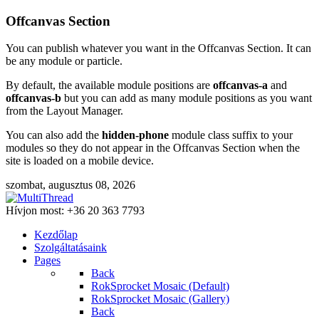
Offcanvas Section
You can publish whatever you want in the Offcanvas Section. It can
be any module or particle.
By default, the available module positions are
offcanvas-a
and
offcanvas-b
but you can add as many module positions as you want
from the Layout Manager.
You can also add the
hidden-phone
module class suffix to your
modules so they do not appear in the Offcanvas Section when the
site is loaded on a mobile device.
szombat, augusztus 08, 2026
Hívjon most:
+36 20 363 7793
Kezdőlap
Szolgáltatásaink
Pages
Back
RokSprocket Mosaic (Default)
RokSprocket Mosaic (Gallery)
Back