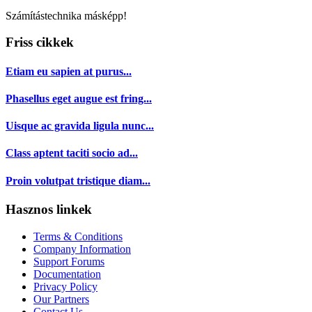
Számítástechnika másképp!
Friss cikkek
Etiam eu sapien at purus...
Phasellus eget augue est fring...
Uisque ac gravida ligula nunc...
Class aptent taciti socio ad...
Proin volutpat tristique diam...
Hasznos linkek
Terms & Conditions
Company Information
Support Forums
Documentation
Privacy Policy
Our Partners
Contact Us