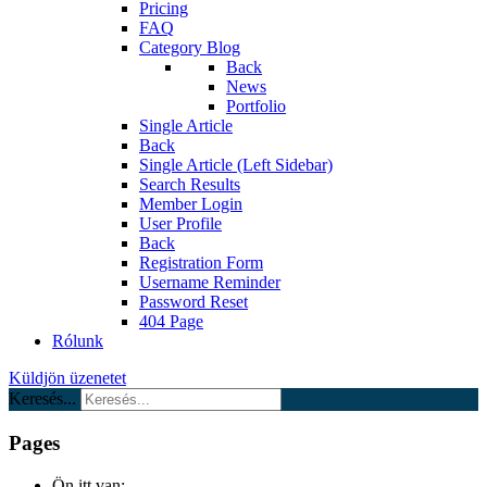
Pricing
FAQ
Category Blog
Back
News
Portfolio
Single Article
Back
Single Article (Left Sidebar)
Search Results
Member Login
User Profile
Back
Registration Form
Username Reminder
Password Reset
404 Page
Rólunk
Küldjön üzenetet
Keresés...
Pages
Ön itt van: