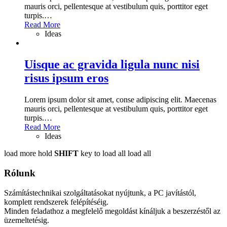
mauris orci, pellentesque at vestibulum quis, porttitor eget
turpis.
…
Read More
Ideas
Uisque ac gravida ligula nunc nisi
risus ipsum eros
Lorem ipsum dolor sit amet, conse adipiscing elit. Maecenas
mauris orci, pellentesque at vestibulum quis, porttitor eget
turpis.
…
Read More
Ideas
load more
hold
SHIFT
key to load all
load all
Rólunk
Számítástechnikai szolgáltatásokat nyújtunk, a PC javítástól,
komplett rendszerek felépítéséig.
Minden feladathoz a megfelelő megoldást kínáljuk a beszerzéstől az
üzemeltetésig.